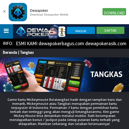
×
Dewapoker
DOWNLOAD
Download Dewapoker Mobile
 LINK RESMI KAMI dewapokerbagus.com dewapokerasik.com !
INFO:
HOME
Beranda | Tangkas
POKER
SLOT GAME
IDN E-LOTTERY
NEW
NEW
SPORTBOOK
LIVE CASINO
IDNLIVE
NEW
Game kartu Mickeymouse Bolatangkas hadir dengan tampilan baru dan
menarik, Mickeymouse atau Tangkas merupakan permainan kartu
terpopuler di Indonesia. Permainan 7 kartu dengan pemilihan kartu
TOGEL
ESPORTS
ARCADE
terbaik dan tertinggi yang akan menguji ketangkasanmu. Kini game
Mickey Mouse bisa dimainkan melalui mobile. Raih kesempatan
NEW
NEW
NEW
mendapatkan bonus / jackpot pada setiap putaran kartu terbaik yang
didapatkan, Mainkan sekarang dan rasakan keseruannya!.
TEMBAK IKAN
IDNRAFFLE
IDNTRADE