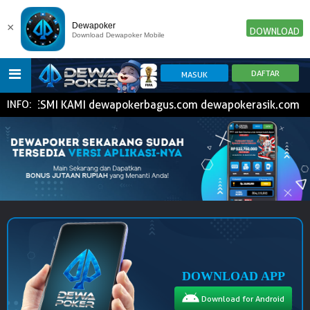
×
Dewapoker
DOWNLOAD
Download Dewapoker Mobile
LINK RESMI KAMI dewapokerbagus.com dewapokerasik.com !!
INFO:
HOME
POKER
SLOT GAME
IDN E-LOTTERY
NEW
NEW
SPORTBOOK
LIVE CASINO
IDNLIVE
NEW
TOGEL
ESPORTS
ARCADE
DOWNLOAD APP
NEW
NEW
NEW
Download for Android
TEMBAK IKAN
IDNRAFFLE
IDNTRADE