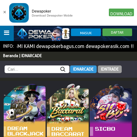
×
Dewapoker
DOWNLOAD
Download Dewapoker Mobile
NK RESMI KAMI dewapokerbagus.com dewapokerasik.com !!!B
INFO:
HOME
Beranda | IDNARCADE
IDNARCADE
IDNTRADE
POKER
SLOT GAME
IDN E-LOTTERY
NEW
NEW
SPORTBOOK
LIVE CASINO
IDNLIVE
NEW
TOGEL
ESPORTS
ARCADE
NEW
NEW
NEW
TEMBAK IKAN
IDNRAFFLE
IDNTRADE