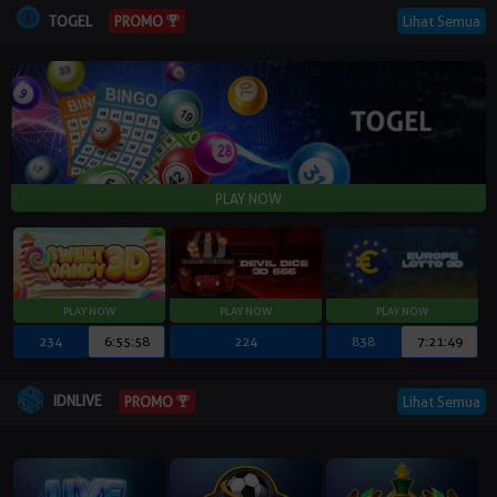
TOGEL
Lihat Semua
PROMO
234
6:55:56
224
838
7:21:47
IDNLIVE
Lihat Semua
PROMO