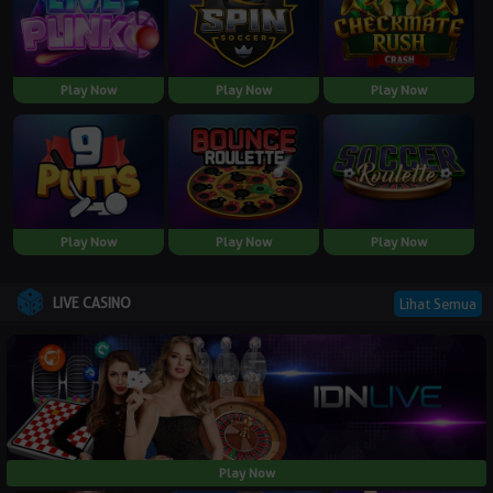
Play Now
Play Now
Play Now
Play Now
Play Now
Play Now
LIVE CASINO
Lihat Semua
Play Now