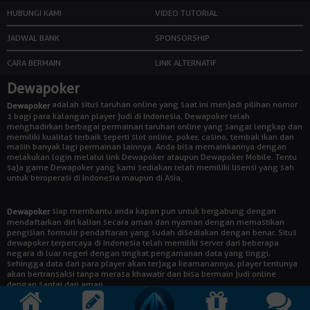
HUBUNGI KAMI
VIDEO TUTORIAL
JADWAL BANK
SPONSORSHIP
CARA BERMAIN
LINK ALTERNATIF
Dewapoker
adalah situs taruhan online yang saat ini menjadi pilihan nomor
Dewapoker
1 bagi para kalangan player judi di Indonesia. Dewapoker telah
menghadirkan berbagai permainan taruhan online yang sangat lengkap dan
memiliki kualitas terbaik seperti slot online, poker, casino, tembak ikan dan
masih banyak lagi permainan lainnya. Anda bisa memainkannya dengan
melakukan login melalui link Dewapoker ataupun Dewapoker Mobile. Tentu
saja game Dewapoker yang kami sediakan telah memiliki lisensi yang sah
untuk beroperasi di Indonesia maupun di Asia.
siap membantu anda kapan pun untuk bergabung dengan
Dewapoker
mendaftarkan diri kalian secara aman dan nyaman dengan memastikan
pengisian formulir pendaftaran yang sudah disediakan dengan benar. Situs
dewapoker terpercaya di Indonesia telah memiliki server dari beberapa
negara di luar negeri dengan tingkat pengamanan data yang tinggi,
sehingga data dari para player akan terjaga keamanannya, player tentunya
akan bertransaksi tanpa merasa khawatir dan bisa bermain judi online
dengan santai dan aman.
Dewapoker : Situs Judi Online No. 1 Indonesia,